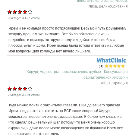
действительно была плюсом.
Лиза, Великобритания
Average:
3.4
(
7
votes)
Ирем и ее команда просто потрясающие! Весь мой путь к рукавному
желудку прошел очень гладко. Все было объяснено очень
подробно, и помощь, которую я получил, действительно была
плюсом. Будучи дома, Ирем всегда была готова ответить на любые
мои вопросы. Для команды нет ничего лишнего.
Хирург, медсестры, персонал очень грубые - Консультация
бариатрической хирургии
Айша, Франция
Average:
3.3
(
6
votes)
Туда можно пойти с закрытыми глазами. Еще до вашего приезда
Ирем всегда готова ответить на ВСЕ ваши вопросы! Хирург,
медсестры, персонал очень сумасшедшие. Я более чем счастлив,
что сделал решительный шаг, потому что меня очень хорошо
окружили, и даже после моего возвращения во Францию ​​Ирем все
еще доступен и готов помочь.