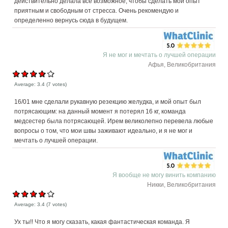
действительно делала все возможное, чтобы сделать мой опыт
приятным и свободным от стресса. Очень рекомендую и
определенно вернусь сюда в будущем.
Я не мог и мечтать о лучшей операции
Афья, Великобритания
Average:
3.4
(
7
votes)
16/01 мне сделали рукавную резекцию желудка, и мой опыт был
потрясающим: на данный момент я потерял 16 кг, команда
медсестер была потрясающей. Ирем великолепно перевела любые
вопросы о том, что мои швы заживают идеально, и я не мог и
мечтать о лучшей операции.
Я вообще не могу винить компанию
Никки, Великобритания
Average:
3.4
(
7
votes)
Ух ты!! Что я могу сказать, какая фантастическая команда. Я