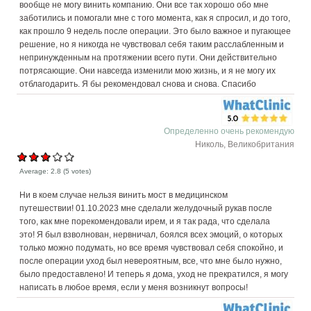
вообще не могу винить компанию. Они все так хорошо обо мне
заботились и помогали мне с того момента, как я спросил, и до того,
как прошло 9 недель после операции. Это было важное и пугающее
решение, но я никогда не чувствовал себя таким расслабленным и
непринужденным на протяжении всего пути. Они действительно
потрясающие. Они навсегда изменили мою жизнь, и я не могу их
отблагодарить. Я бы рекомендовал снова и снова. Спасибо
Определенно очень рекомендую
Николь, Великобритания
Average:
2.8
(
5
votes)
Ни в коем случае нельзя винить мост в медицинском
путешествии! 01.10.2023 мне сделали желудочный рукав после
того, как мне порекомендовали ирем, и я так рада, что сделала
это! Я был взволнован, нервничал, боялся всех эмоций, о которых
только можно подумать, но все время чувствовал себя спокойно, и
после операции уход был невероятным, все, что мне было нужно,
было предоставлено! И теперь я дома, уход не прекратился, я могу
написать в любое время, если у меня возникнут вопросы!