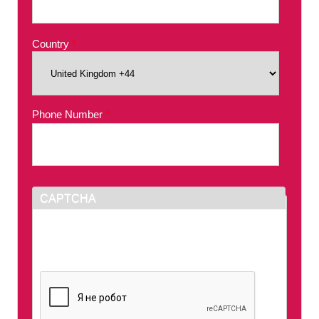
Country
*
Phone Number
*
CAPTCHA
This question is for testing whether or not you
are a human visitor and to prevent automated
spam submissions.