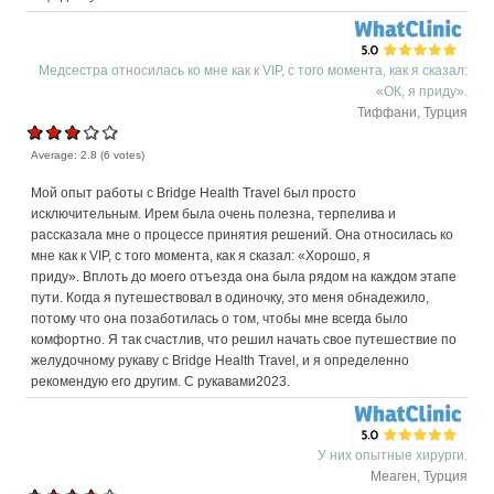
Медсестра относилась ко мне как к VIP, с того момента, как я сказал:
«ОК, я приду».
Тиффани, Турция
Average:
2.8
(
6
votes)
Мой опыт работы с Bridge Health Travel был просто
исключительным. Ирем была очень полезна, терпелива и
рассказала мне о процессе принятия решений. Она относилась ко
мне как к VIP, с того момента, как я сказал: «Хорошо, я
приду». Вплоть до моего отъезда она была рядом на каждом этапе
пути. Когда я путешествовал в одиночку, это меня обнадежило,
потому что она позаботилась о том, чтобы мне всегда было
комфортно. Я так счастлив, что решил начать свое путешествие по
желудочному рукаву с Bridge Health Travel, и я определенно
рекомендую его другим. С рукавами2023.
У них опытные хирурги.
Меаген, Турция