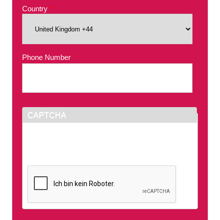
Country
*
Phone Number
*
CAPTCHA
This question is for testing whether or not you
are a human visitor and to prevent automated
spam submissions.