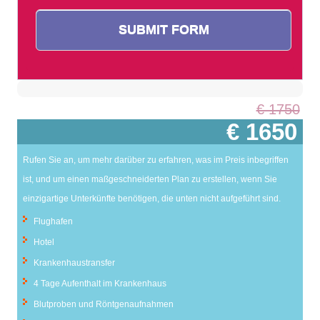
€ 1750
€ 1650
Rufen Sie an, um mehr darüber zu erfahren, was im Preis inbegriffen
ist, und um einen maßgeschneiderten Plan zu erstellen, wenn Sie
einzigartige Unterkünfte benötigen, die unten nicht aufgeführt sind.
Flughafen
Hotel
Krankenhaustransfer
4 Tage Aufenthalt im Krankenhaus
Blutproben und Röntgenaufnahmen