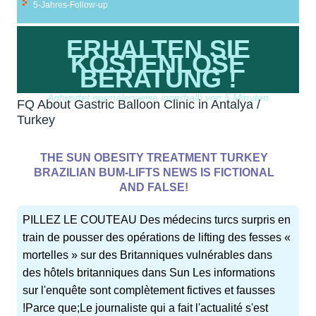
5-Jahres-Follow-up
ERHALTEN SIE
KOSTENLOSE
BERATUNG !
Antwortet normalerweise innerhalb von 5 Minuten
FQ About Gastric Balloon Clinic in Antalya /
Turkey
THE SUN OBESITY TREATMENT TURKEY
BRAZILIAN BUM-LIFTS NEWS IS FICTIONAL
AND FALSE!
PILLEZ LE COUTEAU Des médecins turcs surpris en
train de pousser des opérations de lifting des fesses «
mortelles » sur des Britanniques vulnérables dans
des hôtels britanniques dans Sun Les informations
sur l'enquête sont complètement fictives et fausses
!Parce que;Le journaliste qui a fait l'actualité s'est